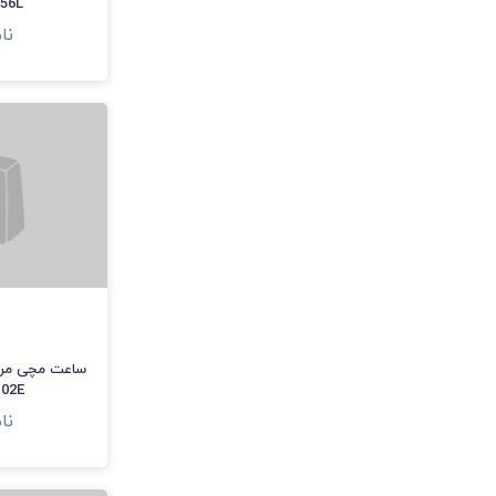
56L
نا
ساعت مچی مرد
-02E
نا