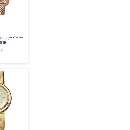
ساعت مچی مرد
51E
نا