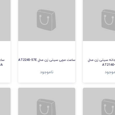
انه سیتی زن مدل
ساعت مچی سیتی زن مدل AT2245-57E
ساع
AT2140
-51A
موجود
ناموجود