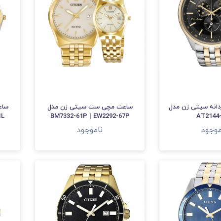
انه سیتی زن مدل
ساعت مچی ست سیتی زن مدل
ساع
1L
BM7332-61P | EW2292-67P
AT2144
موجود
ناموجود