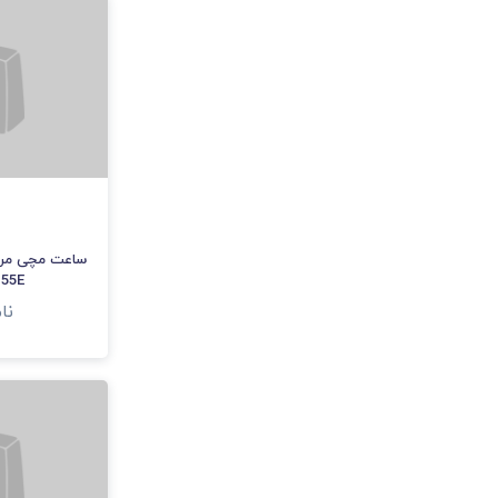
ساعت مچی مرد
-55E
نا