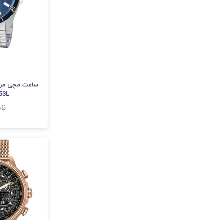
ساعت مچی مرد
53L
نا