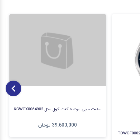
ساعت مچی مردانه کنت کول مدل KCWGX0064902