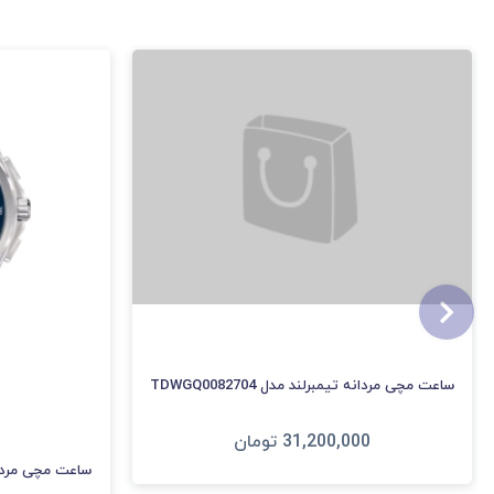
ساعت مچی مردانه تیمبرلند مدل TDWGQ0082704
31,200,000
تومان
ساعت مچی مردانه تیم