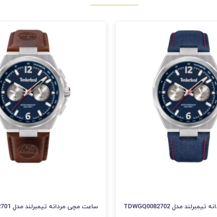
برلند مدل TDWGQ0082702
ساعت مچی مردانه تیمبرلند مدل TDWGF0082701