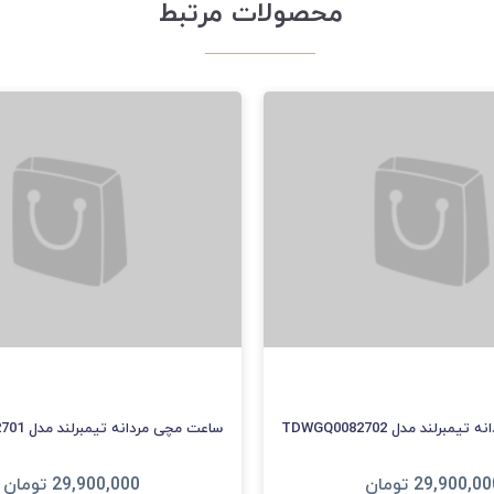
محصولات مرتبط
برلند مدل TDWGQ0082702
ساعت مچی مردانه تیمبرلند مدل TDWGF0082701
29,900,00
تومان
29,900,000
تومان