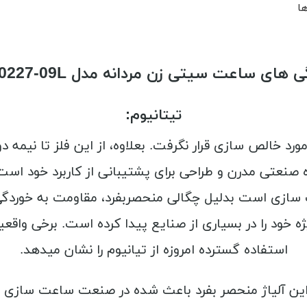
ها
 های ساعت سیتی زن مردانه مدل BN0227-09L
تیتانیوم:
تانیوم در 1790 کشف شد اما تا اوایل دهه 1900 مورد خالص ­سازی قرار نگرفت. بعلاو
ودا 50 ساله­ ای از استفاده صنعتی مدرن و طراحی برای پشتیبانی از کارب
ت سازی است بدلیل چگالی منحصربفرد، مقاومت به خوردگ
یژه خود را در بسیاری از صنایع پیدا کرده است. برخی واقعی
استفاده گسترده امروزه از تیانیوم را نشان می­دهد.
ین آلیاژ منحصر بفرد باعث شده در صنعت ساعت سازی ج