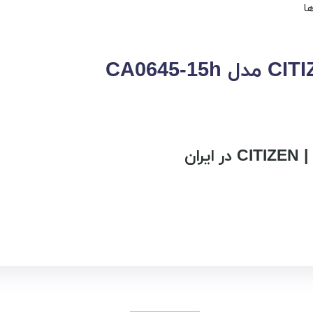
ها
ان