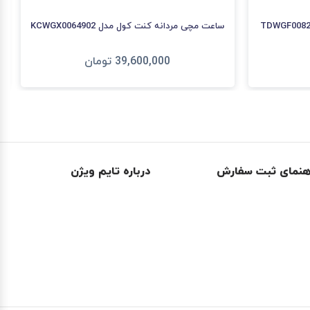
ساعت مچی مردانه کنت کول مدل KCWGX0064902
39,600,000
تومان
افزودن به سبد
هنمای ثبت سفارش
درباره تایم ویژن