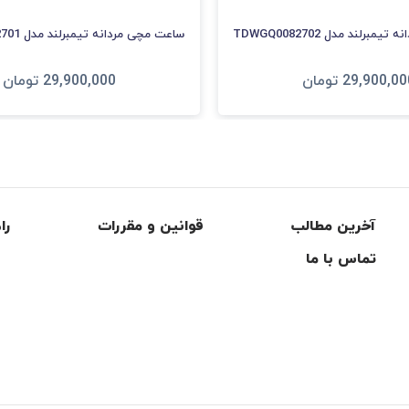
برلند مدل TDWGQ0082702
ساعت مچی مردانه تیمبرلند مدل TDWGF0082701
29,900,00
تومان
29,900,000
تومان
فزودن به سبد
افزودن به سبد
آخرین مطالب
قوانین و مقررات
را
تماس با ما