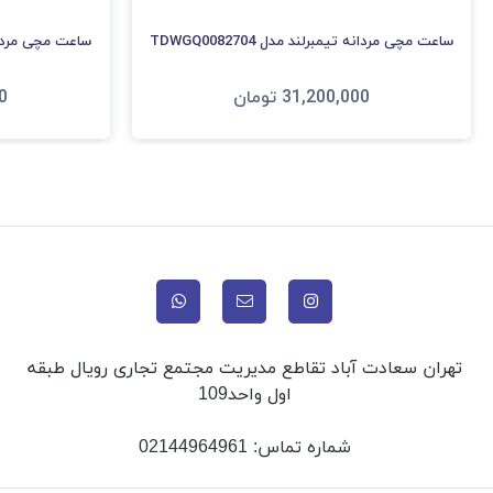
ساعت مچی مردانه تیمبرلند مدل TDWGQ0082704
ساعت مچی مردانه تیم
31,200,000
تومان
0
افزودن به سبد
ا
تهران سعادت آباد تقاطع مدیریت مجتمع تجاری رویال طبقه
اول واحد109
شماره تماس:
02144964961