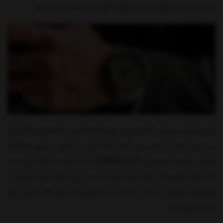
ساعت زیبا و مهندسی که موتور اکودرایو شارژ نوری دارد.
این ساعت بسیار اقتصادی و پیشرفته است. تکنولوژی اکودرایو
در این ساعت باعث می شود که حتی به باتری نیازی نداشته
باشد. ساعت سیتیزن EM0639-81A یک ساعت حرفه ای است
که منبع انرژی آن تنها نور محیط است. می تواند نور طبیعی و
مصنوعی محیط را جذب کرده و به انرژی که برای کار کردن نیاز
دارد تبدیل کند.