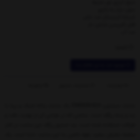
منبع انرژی نور محیط
بدون نیاز به باتری
شیشه کریستال ضد خش
قفل کلیپسی ضامن دار
ضد آب
ناموجود
موجود شد به من اطلاع بده
توضیحات
مشخصات محصول
بازخوردها
ساعت سیتیزن EM0639-81A یک ساعت زنانه شیک و زیبا با
بند و بدنه رزگلد است. ساعتی که در طراحی آن از نهایت دقت و
ظرافت استفاده شده است. بند استیل رزگلد این ساعت در کنار
صفحه نمایش سفید جلوه خاصی به این ساعت داده است. یک