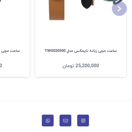
ساعت مچی زنانه تایمکس مدل TWG020300
ساعت مچی زنانه
25,200,000
تومان
0
افزودن به سبد
ا