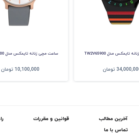
 تایمکس مدل TW2V65900
ساعت مچی زنانه تایمکس مدل TW2T45400
34,000,00
تومان
10,100,000
تومان
فزودن به سبد
افزودن به سبد
آخرین مطالب
قوانین و مقررات
را
تماس با ما