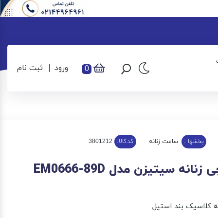
ورود
ثبت نام
0
بخشها :
ساعت زنانه
کدکالا:
انه سیتیزن مدل EM0666-89D
 کلاسیک بند استیل