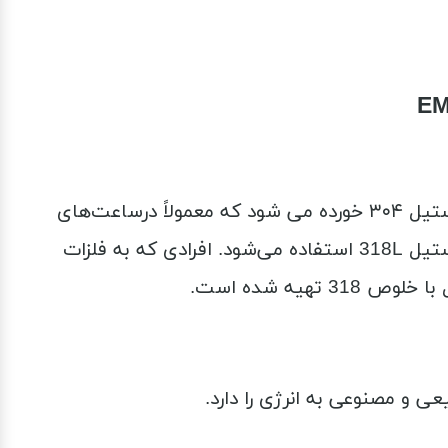
استیل 318 کاملا ضد حساسیت است و حتی وقتی هم در محلول اسید سولفوریک گذاشته شود دیرتر از استیل ۳۰۴ خورده می شود که معمولاً درساعت‌های
سیتی زن از این نوع استیل استفاده می‌شود معمولاً در ساعت‌های لاکچری با قیمت متوسط به پایین از استیل 318L استفاده می‌شود. افرادی که به فلزات
یه شده است.
 و مصنوعی به انرژی را دارد.