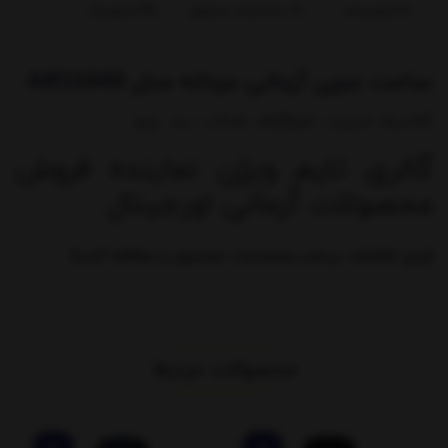
توضیحات
مشخصات محصول
بازخوردها
ساعت مچی آرمانی مردانه مدل AR11043
کلاسیک اسپرت ، کرنوگراف ،ضدآب ، بند چرم
گالری تایم ویژن نماینده فروش
محصولات آرمانی اورجینال
(برای اطلاعات بیشتر مشخصات محصول را مطالعه کنید)
محصولات مرتبط