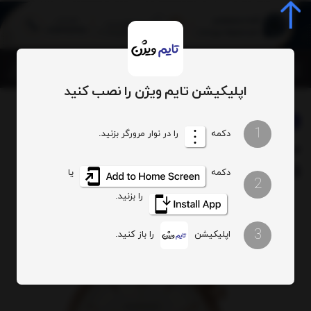
0
اپلیکیشن تایم ویژن را نصب کنید
برند:
امپریو آرمانی
بخشها :
ساعت مردانه
1
دکمه
را در نوار مرورگر بزنید.
ساعت مچی آرمانی مدل
کدکالا:
AR11043
دکمه
یا
2
را بزنید.
3
اپلیکیشن
را باز کنید.