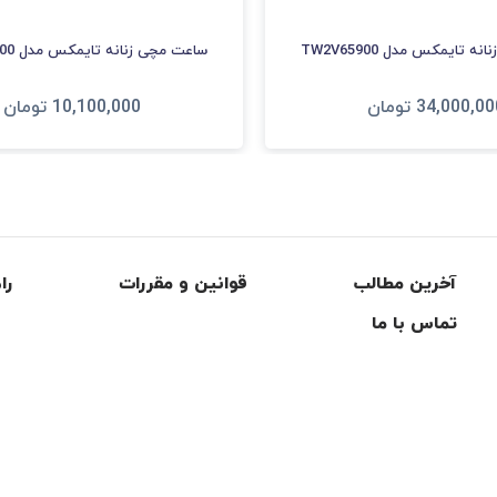
 تایمکس مدل TW2V65900
ساعت مچی زنانه تایمکس مدل TW2T45400
34,000,00
تومان
10,100,000
تومان
فزودن به سبد
افزودن به سبد
آخرین مطالب
قوانین و مقررات
را
تماس با ما