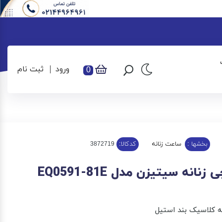
ورود
ثبت نام
0
بخشها :
ساعت زنانه
کدکالا:
انه سیتیزن مدل EQ0591-81E
 کلاسیک بند استیل