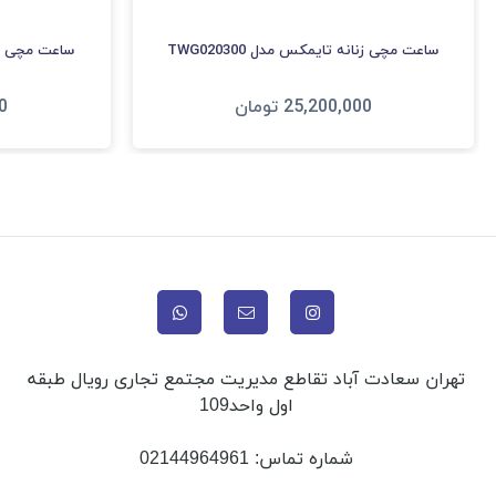
ساعت مچی زنانه تایمکس مدل TWG020300
ساعت مچی زنانه
25,200,000
تومان
0
افزودن به سبد
ا
تهران سعادت آباد تقاطع مدیریت مجتمع تجاری رویال طبقه
اول واحد109
شماره تماس:
02144964961