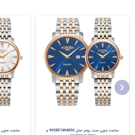
ساعت مچی ست رومر مدل 992857494550 و