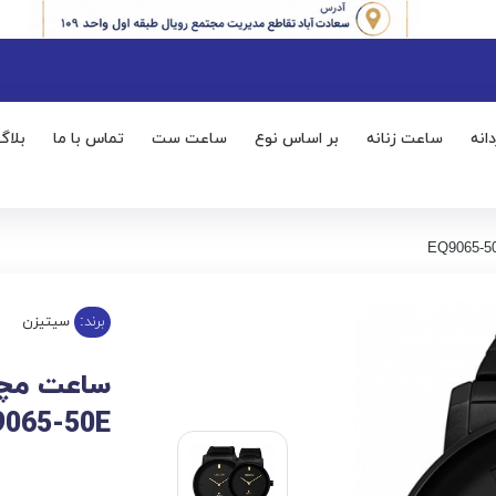
انه
ساعت زنانه
بر اساس نوع
ساعت ست
تماس با ما
بلاگ
برند:
سیتیزن
9065-50E