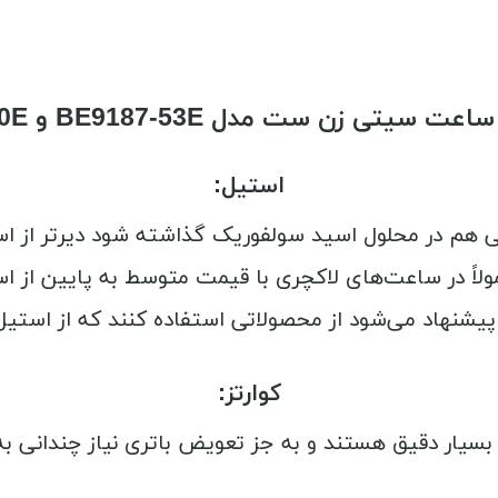
یتی زن ست مدل BE9187-53E و EQ9065-50E
استیل:
 می‌شود از محصولاتی استفاده کنند که از استیل با خلوص 318 ته
کوارتز:
بسیار دقیق هستند و به جز تعویض باتری نیاز چندانی به 