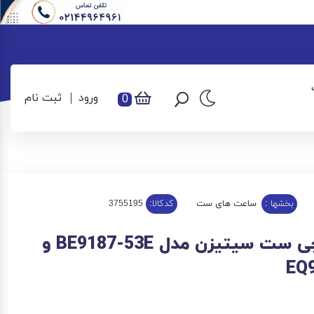
ورود
ثبت نام
0
بخشها :
ساعت های ست
کدکالا:
ساعت مچی ست سیتیزن مدل BE9187-53E و
EQ