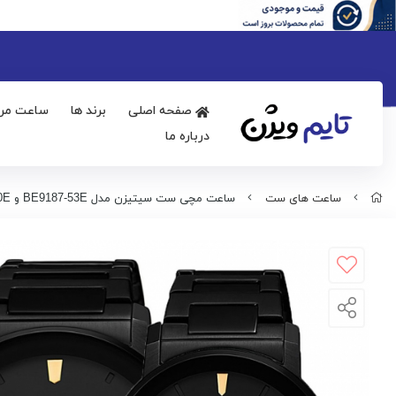
صفحه اصلی
برند ها
ساعت مرد
درباره ما
ساعت های ست
ساعت مچی ست سیتیزن مدل BE9187-53E و EQ9065-50E