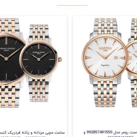
ساعت مچی ست رومر مدل 992857491550 و