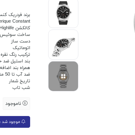
برند فردریک کنس
erique Constant
کالکشن Highlife
ساخت سوئیس
دست ساز
اتوماتیک
ترکیب رنگ نقره
بند استیل ضد 
همراه بند اضافه
ضد آب تا 50 متر
تاریخ شمار
شب تاب
ناموجود
موجود شد به