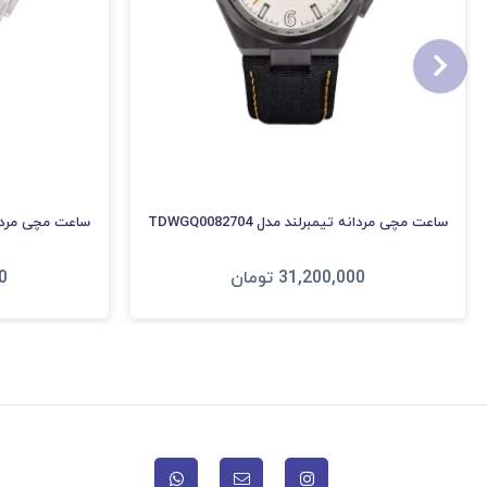
ساعت مچی مردانه تیمبرلند مدل TDWGQ0082704
ساعت مچی مردانه تیم
31,200,000
تومان
0
افزودن به سبد
ا