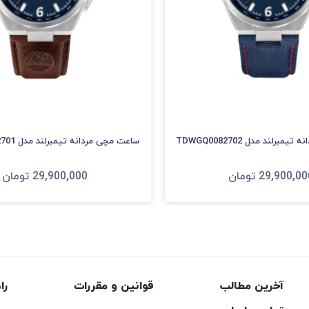
برلند مدل TDWGQ0082702
ساعت مچی مردانه تیمبرلند مدل TDWGF0082701
29,900,00
تومان
29,900,000
تومان
فزودن به سبد
افزودن به سبد
آخرین مطالب
قوانین و مقررات
را