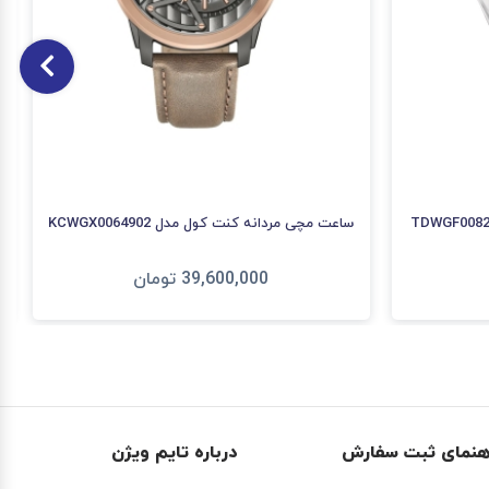
ساعت مچی مردانه کنت کول مدل KCWGX0064902
39,600,000
تومان
افزودن به سبد
هنمای ثبت سفارش
درباره تایم ویژن