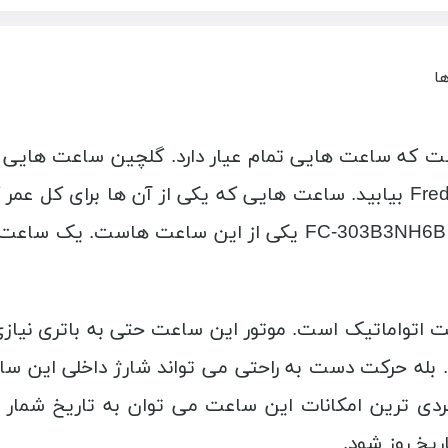
ها
ت که ساعت هایی تمام عیار دارد. گلچین ساعت هایی که 
در بین محصولات ارائه شده توسط Frederique Constant بیابید. ساعت هایی که
چند صد سال کار می کنند! ساعت فردریک کنستانت FC-303B3NH6B 
 کنستانت FC-303B3NH6B یک ساعت اتواماتیک است. موتور این ساعت حتی ب
بله حرکت دست به راحتی می تواند شارژ داخلی این سا
ردی ترین امکانات این ساعت می توان به تاریخ شمار 
یخ روز شود.