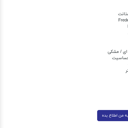
تانت
Fred
 ای / مشکی
حساسیت
 من اطلاع بده