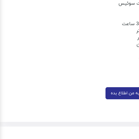
نت سوئیس
ن
 من اطلاع بده