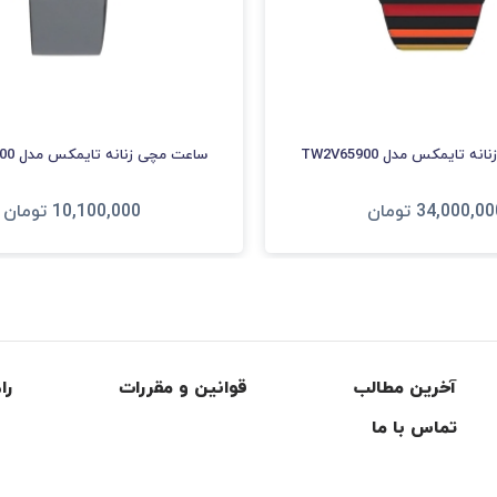
 تایمکس مدل TW2V65900
ساعت مچی زنانه تایمکس مدل TW2T45400
34,000,00
تومان
10,100,000
تومان
فزودن به سبد
افزودن به سبد
آخرین مطالب
قوانین و مقررات
را
تماس با ما