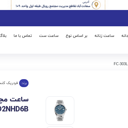
انه
ساعت زنانه
بر اساس نوع
ساعت ست
تماس با ما
بلاگ
برند:
فردریک کنس
D2NHD6B