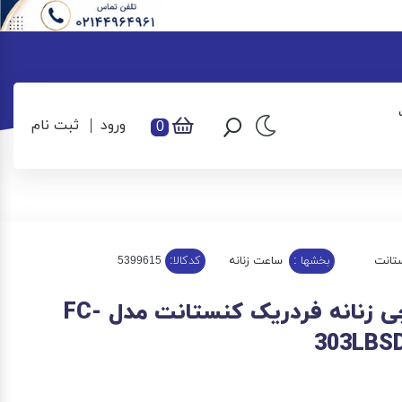
ورود
ثبت نام
0
تانت
بخشها :
ساعت زنانه
کدکالا:
ساعت مچی زنانه فردریک کنستانت مدل FC-
303LBS