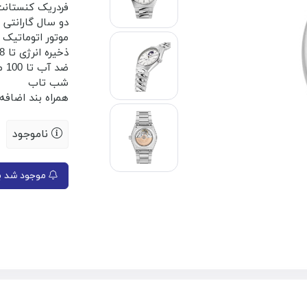
فردریک کنستا
دو سال گارانتی
موتور اتوماتیک
ذخیره انرژی تا 38 ساعت
ضد آب تا 100 متر
شب تاب
همراه بند اضافه
ناموجود
موجود شد به