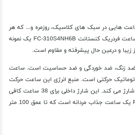
عت هایی در سبک های کلاسیک، روزمره و... که هر
کدام حرفی برای گفتن دارند. بسیاری از این ساعت ها را می توانید در وب سایت تایم ویژن خریداری کنید. ساعت فردریک کنستانت FC-310S4NH6B یک نمونه
یبا و درعین حال پیشرفته و مقاوم است.
ل ضد زنگ، ضد خوردگی و ضد حساسیت است. ساعت
ر آن موتور اتوماتیک حرکتی است. منبع انرژی این ساعت حرکت
دست است. با هر حرکت دست قسمت چرخنده موتور به سرعت می چرخد و باتری داخلی ساعت را به خوبی شارژ می کند. این شارژ داخلی برای 38 ساعت کافی
خواهد بود. دوباره با حرکات بعدی شارژ ساعت دوباره پر می شود. ساعت فردریک کنستانت FC-310S4NH6B یک ساعت جذاب مردانه است که تا عمق 100 متر