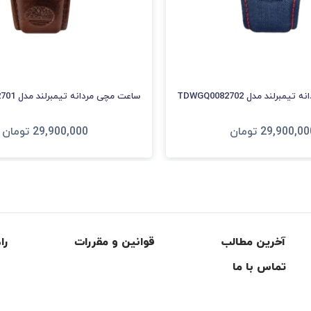
برلند مدل TDWGQ0082702
ساعت مچی مردانه تیمبرلند مدل TDWGF0082701
29,900,00
تومان
29,900,000
تومان
فزودن به سبد
افزودن به سبد
آخرین مطالب
قوانین و مقررات
را
تماس با ما