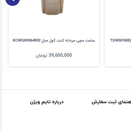
ساعت مچی مردانه کنت کول مدل KCWGX0064902
39,600,000
تومان
افزودن به سبد
هنمای ثبت سفارش
درباره تایم ویژن