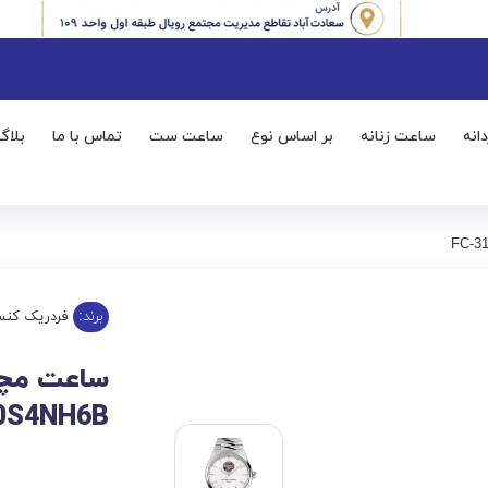
انه
ساعت زنانه
بر اساس نوع
ساعت ست
تماس با ما
بلاگ
برند:
فردریک کنس
0S4NH6B