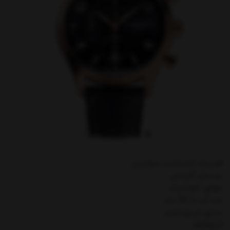
فردریک کنستانت سوئیس
دو سال گارانتی
موتور اتوماتیک
ضد آب تا 50 متر
دارای تاریخ شمار
کرنوگراف