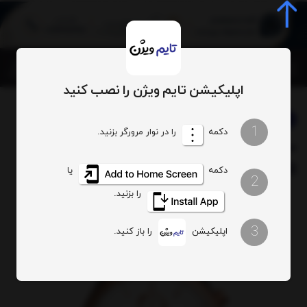
0
اپلیکیشن تایم ویژن را نصب کنید
برند:
فسیل
بخشها :
ساعت زنانه
1
دکمه
را در نوار مرورگر بزنید.
ساعت مچی فسیل مدل
کدکالا:
ES3838
دکمه
یا
2
را بزنید.
3
اپلیکیشن
را باز کنید.