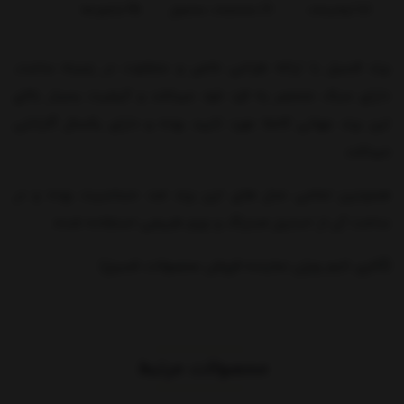
توضیحات
مشخصات محصول
بازخوردها
برند فسیل با ارائه طراحی خاص و متفاوت در زمینه ساعت,
دارای سبک منحصر به فرد خود میباشد و کیفیت بسیار بالای
این برند جهانی کاملا مورد تایید بوده و دارای یکسال گارانتی
میباشد.
همچنین تمامی مدل های این برند ضد حساسیت بوده و در
ساخت آن از استیل ضدزنگ و چرم طبیعی استفاده شده.
(گالری تایم ویژن نماینده فروش محصولات فسیل)
محصولات مرتبط