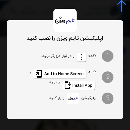
0
اپلیکیشن تایم ویژن را نصب کنید
برند:
فسیل
بخشها :
ساعت مردانه
1
دکمه
را در نوار مرورگر بزنید.
ساعت مچی فسیل مدل
کدکالا:
FS5152
دکمه
یا
2
را بزنید.
3
اپلیکیشن
را باز کنید.