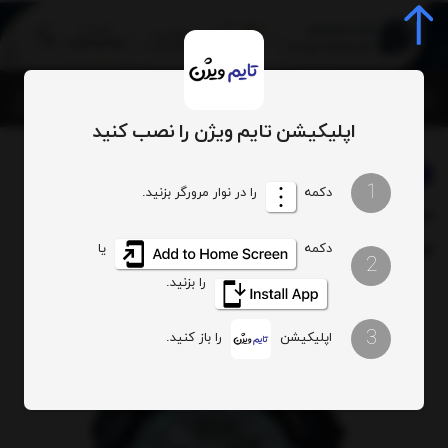
0
اپلیکیشن تایم ویژن را نصب کنید
برند:
جیشاک
بخشها :
ساعت زنانه
ساعت های اسپرت
1
دکمه
را در نوار مرورگر بزنید.
ساعت مچی زنانه بیبی جیشاک
کدکالا:
مدل BA-110CF-1ADR
دکمه
یا
2
را بزنید.
3
اپلیکیشن
را باز کنید.