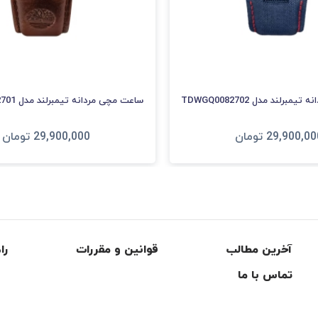
برلند مدل TDWGQ0082702
ساعت مچی مردانه تیمبرلند مدل TDWGF0082701
29,900,00
تومان
29,900,000
تومان
فزودن به سبد
افزودن به سبد
آخرین مطالب
قوانین و مقررات
را
تماس با ما