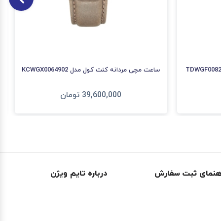
ساعت مچی مردانه کنت کول مدل KCWGX0064902
39,600,000
تومان
افزودن به سبد
هنمای ثبت سفارش
درباره تایم ویژن