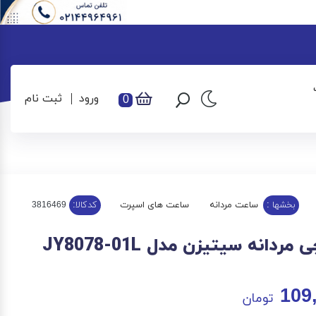
ورود
ثبت نام
0
بخشها :
ساعت مردانه
ساعت های اسپرت
کدکالا:
دانه سیتیزن مدل JY8078-01L
109
تومان