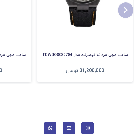
ساعت مچی مردانه تیمبرلند مدل TDWGQ0082704
ساعت مچی مردانه تیم
31,200,000
تومان
0
افزودن به سبد
ا