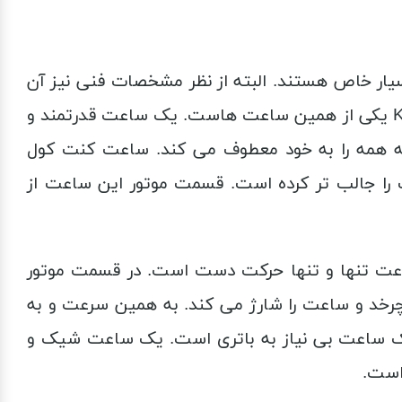
ار خاص هستند. البته از نظر مشخصات فنی نیز آن
قدر حرفه ای هستند که تردیدی برای انتخاب و خرید آن ها باقی نمی ماند. ساعت کنت کول KCWGE0033701 یکی از همین ساعت هاست. یک ساعت قدرتمند و
ه همه را به خود معطوف می کند. ساعت کنت کول
عت را جالب تر کرده است. قسمت موتور این ساعت از
 ساعت تنها و تنها حرکت دست است. در قسمت موتور
د و ساعت را شارژ می کند. به همین سرعت و به
دگی انرژی مورد نیاز ساعت برای کار کردن به دست می آید. ساعت کنت کول KCWGE0033701 یک ساعت بی نیاز به باتری است. یک ساعت شیک و