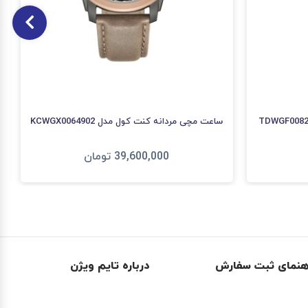
ساعت مچی مردانه کنت کول مدل KCWGX0064902
39,600,000
تومان
افزودن به سبد
هنمای ثبت سفارش
درباره تایم ویژن