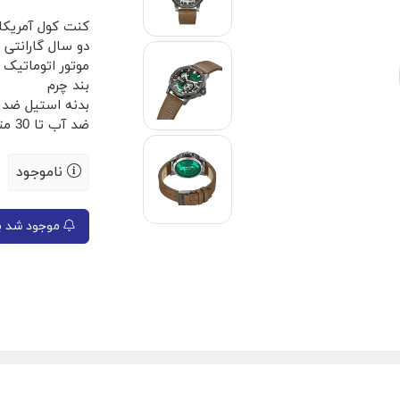
کنت کول آمریکا
دو سال گارانتی
موتور اتوماتیک
بند چرم
بدنه استیل ضد
ضد آب تا 30 متر
ناموجود
موجود شد به