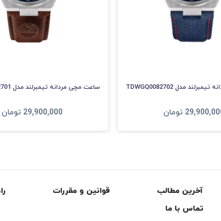
برلند مدل TDWGQ0082702
ساعت مچی مردانه تیمبرلند مدل TDWGF0082701
29,900,00
تومان
29,900,000
تومان
فزودن به سبد
افزودن به سبد
آخرین مطالب
قوانین و مقررات
را
تماس با ما