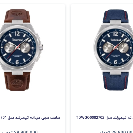
برلند مدل TDWGQ0082702
ساعت مچی مردانه تیمبرلند مدل TDWGF0082701
29,900,00
تومان
29,900,000
تومان