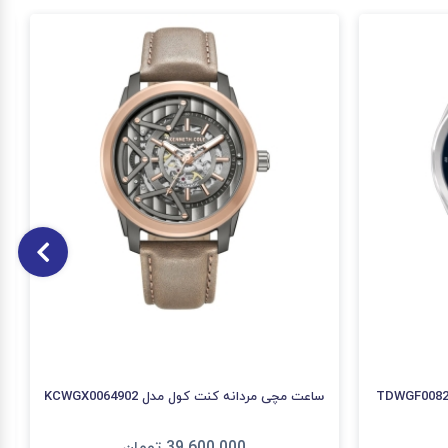
ساعت مچی مردانه کنت کول مدل KCWGX0064902
39,600,000
تومان