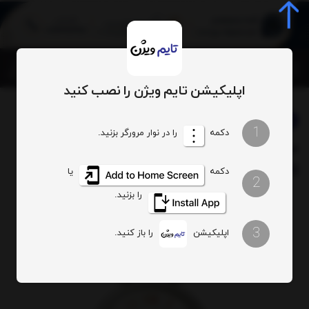
0
اپلیکیشن تایم ویژن را نصب کنید
برند:
مایکل کورس
بخشها :
ساعت زنانه
1
دکمه
را در نوار مرورگر بزنید.
ساعت مچی مایکل کورس مدل
کدکالا:
MK5970
دکمه
یا
2
را بزنید.
3
اپلیکیشن
را باز کنید.