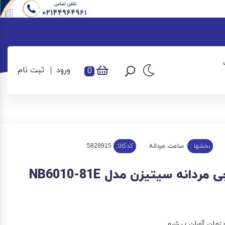
ورود
ثبت نام
0
بخشها :
ساعت مردانه
کدکالا:
دانه سیتیزن مدل NB6010-81E