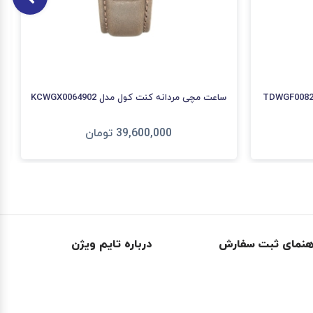
ساعت مچی مردانه کنت کول مدل KCWGX0064902
39,600,000
تومان
افزودن به سبد
هنمای ثبت سفارش
درباره تایم ویژن