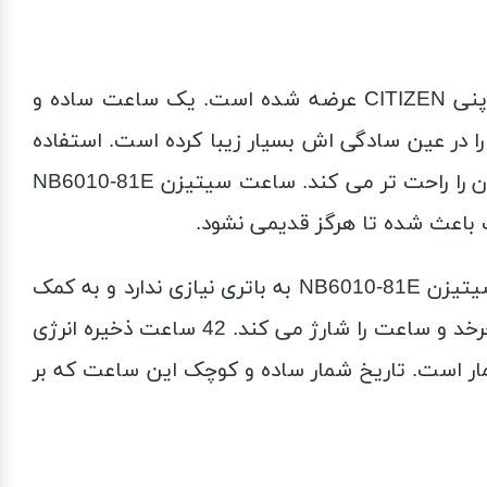
ساعت سیتیزن NB6010-81E یک ساعت مردانه کلاسیک است. یک ساعت شیک و مجلل که توسط برند ژاپنی CITIZEN عرضه شده است. یک ساعت ساده و
 در عین سادگی اش بسیار زیبا کرده است. استفاده
از عقربه ها و خطوط نقره ای بر روی صفحه نمایش تیره مشکی رنگ خوانایی ساعت را بیشتر کرده و خواندن زمان را راحت تر می کند. ساعت سیتیزن NB6010-81E
اعث شده تا هرگز قدیمی نشود.
این ساعت تا عمق 100 متر ضد آب است. موتور اتوماتیک این ساعت را دوست داشتنی تر می کند. ساعت سیتیزن NB6010-81E به باتری نیازی ندارد و به کمک
حرکت دست به راحتی شارژ می شود. قسمت چرخنده داخل ساعت با هر بار حرکت ساده دست به سرعت می چرخد و ساعت را شارژ می کند. 42 ساعت ذخیره انرژی
ارژ نگاه می دارد. ساعت سیتیزن NB6010-81E مجهز به تاریخ شمار است. تاریخ شمار ساده و کوچک این ساعت که بر