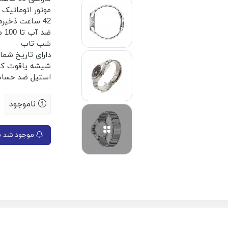
موتور اتوماتیک
42 ساعت ذخیره انرژی
ضد آب تا 100 متر
شب تاب
دارای تاریخ شمار
شیشه یاقوت کب
استیل ضد حسا
ناموجود
موجود شد به