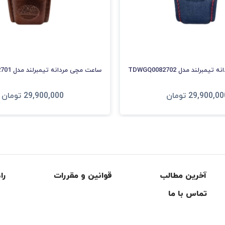
برلند مدل TDWGQ0082702
ساعت مچی مردانه تیمبرلند مدل TDWGF0082701
29,900,00
تومان
29,900,000
تومان
فزودن به سبد
افزودن به سبد
آخرین مطالب
قوانین و مقررات
را
تماس با ما