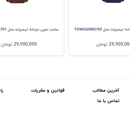
برلند مدل TDWGQ0082702
ساعت مچی مردانه تیمبرلند مدل TDWGF0082701
29,900,00
تومان
29,900,000
تومان
فزودن به سبد
افزودن به سبد
آخرین مطالب
قوانین و مقررات
را
تماس با ما