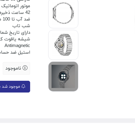
موتور اتوماتیک
42 ساعت ذخیره انرژی
ضد آب تا 100 متر
شب تاب
دارای تاریخ شمار
شیشه یاقوت کب
Antimagnetic
استیل ضد حسا
ناموجود
موجود شد به