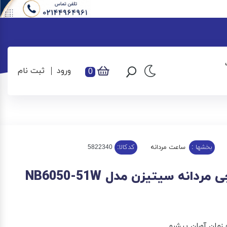
ورود
ثبت نام
0
بخشها :
ساعت مردانه
کدکالا:
دانه سیتیزن مدل NB6050-51W