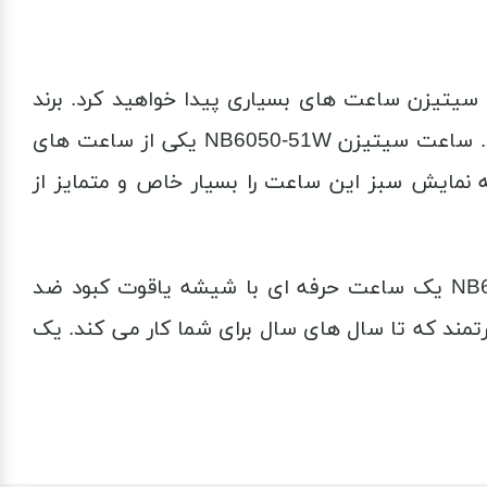
سیتیزن ساعت های بسیاری پیدا خواهید کرد. برند
ژاپنی سیتیزن هر ساله ساعت هایی با طرح و رنگ جذاب و البته با مشخصات فنی بی نظیر به بازار می دهد. ساعت سیتیزن NB6050-51W یکی از ساعت های
نمایش سبز این ساعت را بسیار خاص و متمایز از
بدنه و بند این ساعت از استیل ضد زنگ و ضد خوردگی و ضد حساسیت است. ساعت سیتیزن NB6050-51W یک ساعت حرفه ای با شیشه یاقوت کبود ضد
تمند که تا سال های سال برای شما کار می کند. یک