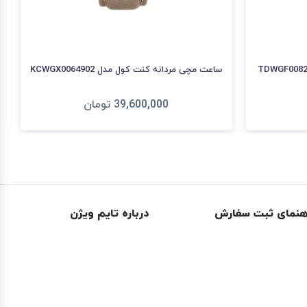
ساعت مچی مردانه کنت کول مدل KCWGX0064902
39,600,000
تومان
افزودن به سبد
هنمای ثبت سفارش
درباره تایم ویژن