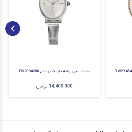
ساعت مچی زنانه تایمکس مدل TW2R94200
14,400,000
تومان
افزودن به سبد