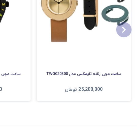
ساعت مچی زنانه تایمکس مدل TWG020300
ساعت مچی زنانه
25,200,000
تومان
0
افزودن به سبد
ا