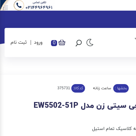
ورود
ثبت نام
0
بخشها :
ساعت زنانه
کدکالا:
تی زن مدل EW5502-51P
 کلاسیک تمام استیل