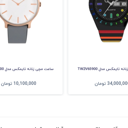
 تایمکس مدل TW2V65900
ساعت مچی زنانه تایمکس مدل TW2T45400
34,000,00
تومان
10,100,000
تومان
فزودن به سبد
افزودن به سبد