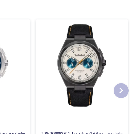
ساعت مچی مردانه تیمبرلند مدل TDWGQ0082704
ساعت مچی مردانه تیم