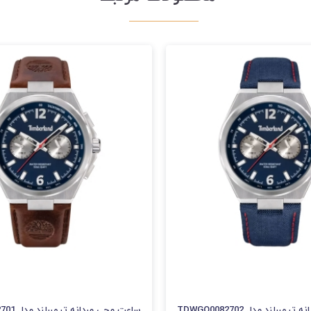
برلند مدل TDWGQ0082702
ساعت مچی مردانه تیمبرلند مدل TDWGF0082701