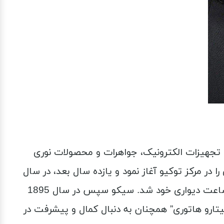
 تجهیزات الکترونیک، جواهرات و محصولات نوری
ی و دیواری را در مرکز توکیو آغاز نمود و یازده سال بعد، در سال
1892 وی کارخانه “Seikosha” را در ژاپن تأسیس و راه اندازی نمود و در آن زمان موفق به ساخت نخستین ساعت دیواری خود شد. سیکو سپس در سال 1895
 پس از گذشت 130 سال از آن نوآوری، شرکت “کنیتارو هاتوری” همچنان به دنبال کمال و پیشرفت در