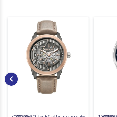
ساعت مچی مردانه کنت کول مدل KCWGX0064902