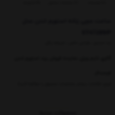
توضیحات
مشخصات محصول
بازخوردها
ساعت مچی زنانه استورم لندن مدل
ST47289/P
بند استیل ، طراحی خاص ، شیشه رنگی
گالری تایم ویژن نماینده فروش برند استورم لندن
اورجینال
(برای اطلاعات بیشتر مشخصات محصول را مطالعه کنید)
محصولات مرتبط