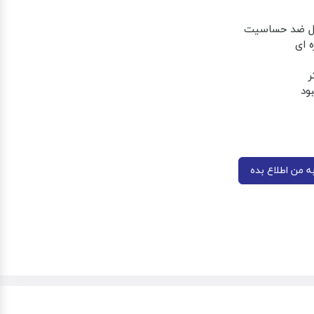
تیل ضد حساسیت
ه ای
ود
 من اطلاع بده