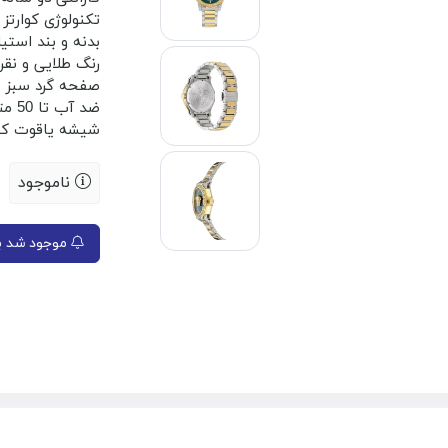
تکنولوژی کوارتز
بدنه و بند اس
رنگ طلایی و نقر
صفحه گرد سبز
ضد آب تا 50 متر
شیشه یاقوت کب
ناموجود
موجود شد به