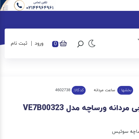
ورود
ثبت نام
0
بخشها :
ساعت مردانه
کدکالا:
دانه ورساچه مدل VE7B00323
اچه سوئیس