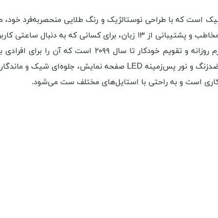
DBC-611- یک مدل دیجیتال کلاسیک است که با طراحی نوستالژیک و رنگ طلایی منحصرب
از جمله ماشین‌حساب ۸ رقمی، دفترچه تلفن با ظرفیت ذخیره ۲۵ مخاطب و پشتیب
دیگر آن شامل کرونومتر ۱/۱۰۰ ثانیه‌ای با ظرفیت ۲۴ ساعته، 