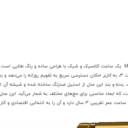
در بین انواع ساعت‌های طلایی کاسیو، مدل MTP-V002G-1BUDF یک ساعت کلاسیک و شیک با طراح
همراه دارد. این ساعت آنالوگ، با نمایش تاریخ در موقعیت ساعت ۳، به کاربر امکان دسترسی سر
 بدنه و بند این مدل از استیل ضدزنگ ساخته شده و شیشه آن ا
مناسب است، هرچند برای شنا توصیه نمی‌شود. باتری کوارتز این ساعت عمر تقریب